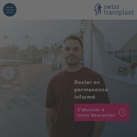
angage simplifié
Personnel hospitalier
Médias
Rester en
permanence
ersonnes concernées
Écoles
informé
S’abonner à
notre Newsletter