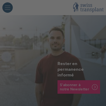
angage simplifié
Personnel hospitalier
Médias
Rester en
permanence
ersonnes concernées
Écoles
informé
S’abonner à
notre Newsletter