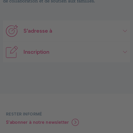
de collaboration et de soutien aux familles.
S’adresse à
Inscription
Footer
RESTER INFORMÉ
S'abonner à notre newsletter