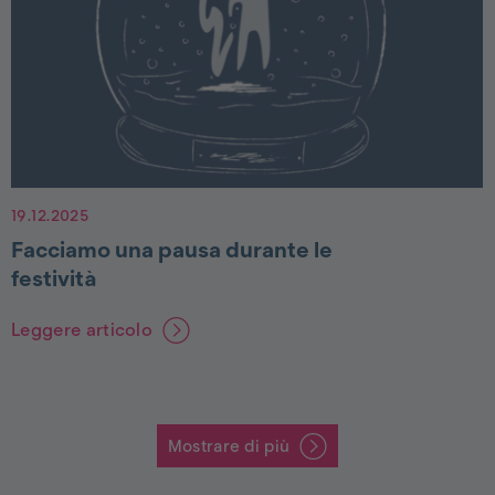
19.12.2025
Facciamo una pausa durante le
festività
Leggere articolo
Mostrare di più