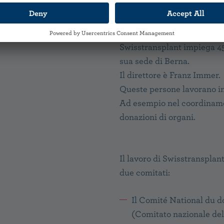
Il
Consiglio di fondazione
di Swisstransplant.
Swisstransplant impiega 45
sua sede di Berna.
Il direttore è Franz Immer.
Queste persone lavorano in 
Ad esempio nel coordiname
donazioni di organi.
Il lavoro di Swisstransplan
due comitati:
Il Comité National du d
(Comitato nazionale del