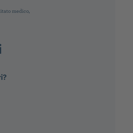
tato medico,
i
ri?