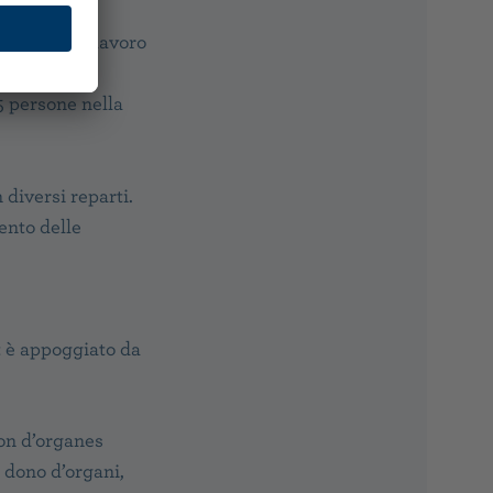
sorveglia il lavoro
 persone nella
diversi reparti.
nto delle
t è appoggiato da
on d’organes
 dono d’organi,