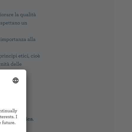
orare la qualità
 aspettano un
 importanza alla
rincipi etici, cioè
gnità delle
llo
incarico
sanità pubblica
.