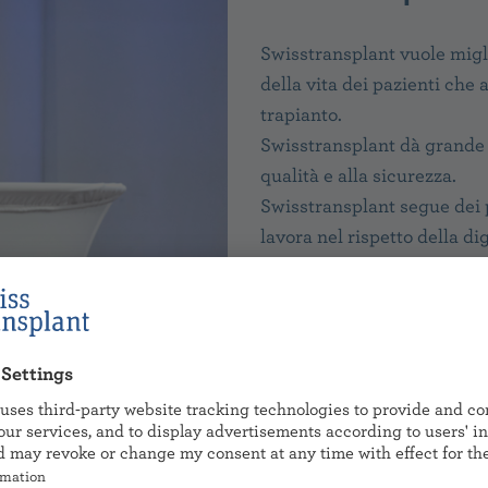
Swisstransplant vuole migli
della vita dei pazienti che
trapianto.
Swisstransplant dà grande
qualità e alla sicurezza.
Swisstransplant segue dei p
lavora nel rispetto della di
persone.
Incarico e contro
Swisstransplant lavora su 
dell’
Ufficio federale della 