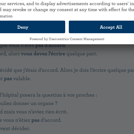
 (ou consentir), cela veut dire : être d’accord.
 veut dire : pour être valable, le consentement doit
être écr
as
valable.
ent explicite,
que vous n’êtes
pas d’accord
.
ord, alors
vous devez l’écrire
quelque part.
écidé que j’étais d’accord. Alors je dois l’écrire quelque p
st
pas
valable.
l’hôpital posera la question à vos proches :
ouliez donner un organe ?
d mais vous n’aviez rien écrit.
e vous n’étiez
pas
d’accord.
vent décider.