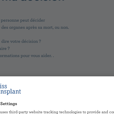
 personne peut décider
r des organes après sa mort, ou non.
dire votre décision ?
ire ?
ormations pour vous aider. .
isse
t le
consentement explicite
qui s’applique en Suisse.
explicite
, cela veut dire :