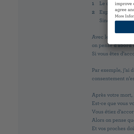
Le consentement
Explicite, cela
Sinon, il n’est
p
Avec le consentem
on pense
d’abord
Si vous êtes d’acc
Par exemple, j’ai d
consentement n’e
Après votre mort, 
Est-ce que vous v
Vous étiez d’accor
Alors on pense qu
Et vos proches doi