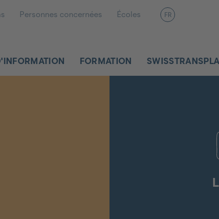
as
Personnes concernées
Écoles
FR
D'INFORMATION
FORMATION
SWISSTRANSPL
L