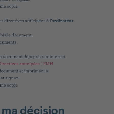
une copie.
os directives anticipées
à l’ordinateur
.
.
fois le document.
ocuments.
n document déjà prêt sur internet.
Directives anticipées | FMH
document et imprimez-le.
 et signez.
une copie.
s ma décision