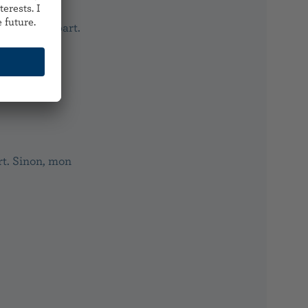
it
quelque part.
art. Sinon, mon