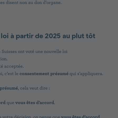
es disent non au don d’organe.
loi à partir de 2025 au plut tôt
s Suisses ont voté une nouvelle loi
ion.
été acceptée.
i, c’est le
consentement présumé
qui s’appliquera.
 présumé
, cela veut dire :
ord
que
vous êtes d’accord
.
e votre décision, on pense que
vous êtes d’accord
.