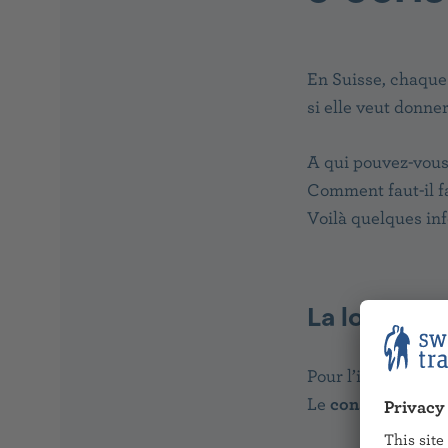
En Suisse, chaque
si elle veut donne
A qui pouvez-vous 
Comment faut-il fa
Voilà quelques inf
La loi en Su
Pour l’instant, c’es
Le
consentement 