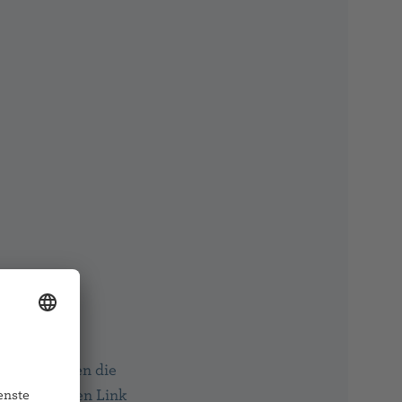
eid in
f. Sie können die
ck auf diesen Link