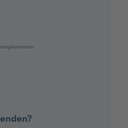
ansplantations-
penden?