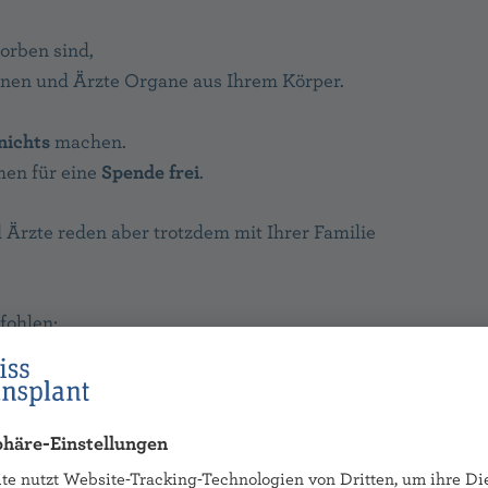
orben sind,
nen und Ärzte Organe aus Ihrem Körper.
nichts
machen.
en für eine
Spende frei
.
 Ärzte reden aber trotzdem mit Ihrer Familie
fohlen:
Schreiben Sie Ihren Entsch
der
Organspende-Karte
au
Organspende-Karte mit Kli