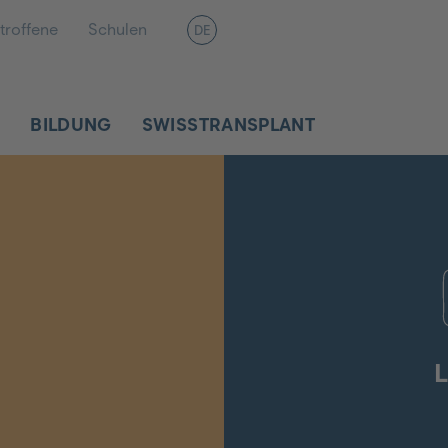
troffene
Schulen
DE
R
BILDUNG
SWISSTRANSPLANT
L