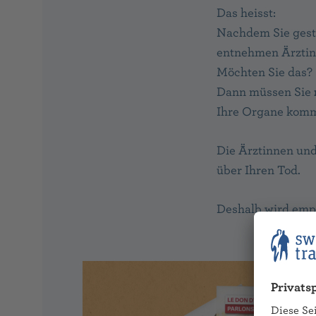
Das heisst:
Nachdem Sie gest
entnehmen Ärztin
Möchten Sie das?
Dann müssen Sie
Ihre Organe komm
Die Ärztinnen und
über Ihren Tod.
Deshalb wird emp