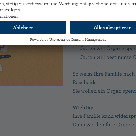
bestellen:
Organspende-Kar
Auf der Karte können Sie 
Nein, ich will keine Or
Ja, ich will Organe spe
Ja, ich will bestimmte
So weiss Ihre Familie nach
Bescheid:
Sie wollen ein Organ spen
Wichtig:
Ihre Familie kann
widersp
Dann werden Ihre Organe