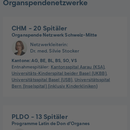
Organspendenetzwerke
CHM
- 20 Spitäler
Organspende Netzwerk Schweiz-Mitte
Netzwerkleiterin:
Dr. med. Silvie Stocker
Kantone:
AG, BE, BL, BS, SO, VS
Entnahmespitäler:
Kantonsspital Aarau (KSA)
,
Universitäts-Kinderspital beider Basel (UKBB)
,
Universitätsspital Basel (USB)
,
Universitätsspital
Bern (Inselspital) (inklusiv Kinderkliniken)
PLDO
- 13 Spitäler
Programme Latin de Don d’Organes