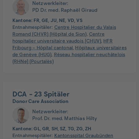
Netzwerkleiter:
PD Dr. med. Raphaël Giraud
Kantone:
FR, GE, JU, NE, VD, VS
Entnahmespitäler:
Centre Hospitalier du Valais
Romand (CHVR) (Hôpital de Sion)
,
Centre
hospitalier universitaire vaudois (CHUV)
,
HFR
Fribourg – Hôpital cantonal
,
Hôpitaux universitaires
de Genève (HUG)
,
Réseau hospitalier neuchâtelois
(RHNe) (Pourtalès)
DCA
- 23 Spitäler
Donor Care Association
Netzwerkleiter:
Prof. Dr. med. Matthias Hilty
Kantone:
GL, GR, SH, SZ, TG, ZG, ZH
Entnahmespitäler:
Kantonsspital Graubünden