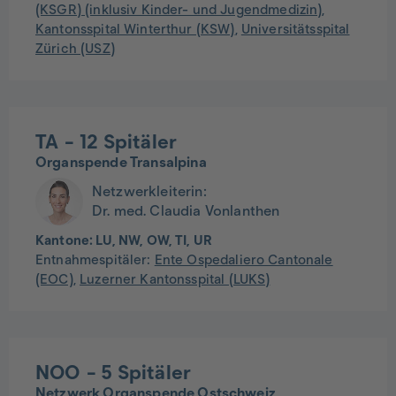
(KSGR) (inklusiv Kinder- und Jugendmedizin)
,
Kantonsspital Winterthur (KSW)
,
Universitätsspital
Zürich (USZ)
TA
- 12 Spitäler
Organspende Transalpina
Netzwerkleiterin:
Dr. med. Claudia Vonlanthen
Kantone:
LU, NW, OW, TI, UR
Entnahmespitäler:
Ente Ospedaliero Cantonale
(EOC)
,
Luzerner Kantonsspital (LUKS)
NOO
- 5 Spitäler
Netzwerk Organspende Ostschweiz