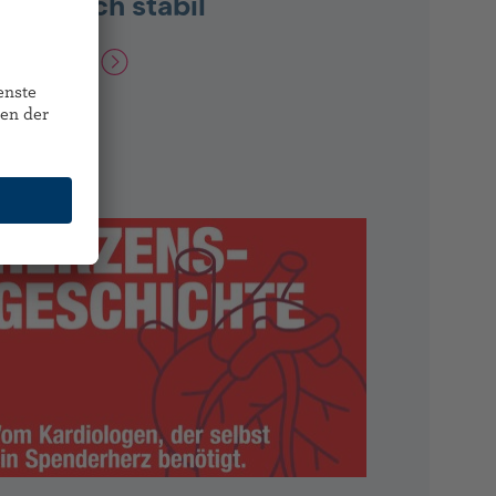
alten sich stabil
itrag lesen