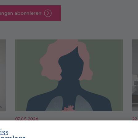
ungen abonnieren
07.05.2026
22
Swisstransplant
O