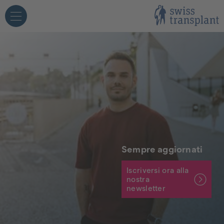
ngua facile
Professionisti della salute
Media
ersone coinvolte
Scuole
Sempre aggiornati
Iscriversi ora alla
nostra
newsletter