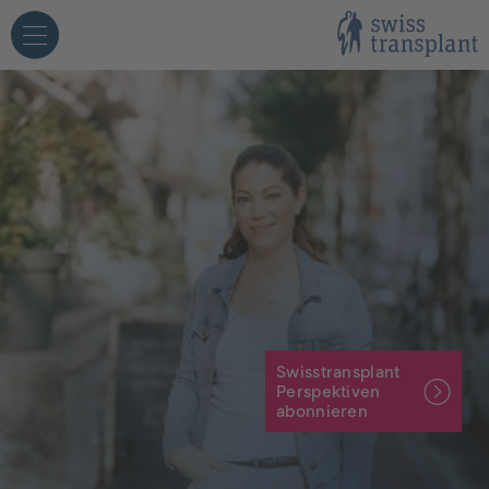
eichte Sprache
Fachpersonen
Medien
etroffene
Schulen
Swisstransplant
Perspektiven
abonnieren