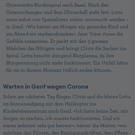
Universitäts-Kinderspital nach Basel. Nach den
Untersuchungen und dem Ultraschall steht fest: Lotta
muss sofort von Spezialisten weiter unter­sucht werden –
in Genf. «Wir hatten am Morgen ein gesundes Kind und
am Abend ein sterbens­krankes», fasst Vater Jonas die
Gefühle zusam­men. Er packt mit den 3 grossen
Mädchen das Nötigste und bringt Clivia die Sachen ins
Spital. Lotta braucht dringend Blutplasma, da ihre
Blutgerinnung nicht mehr funktioniert. Ein Unfall hätte
für sie in diesem Moment tödlich enden können.
Warten in Genf wegen Corona
Schon am nächsten Tag fliegen Clivia und die kleine Lotta
im Sonnenaufgang mit dem Helikopter ins
Kinderleberzentrum nach Genf. «Ich hatte keine Zeit, mir
Sorgen zu machen, ich musste funktionieren. Und wir
waren jederzeit sehr gut betreut», betont die Mutter, «wir
möchten den Piloten, den Reinigungskräften, dem Pflege­