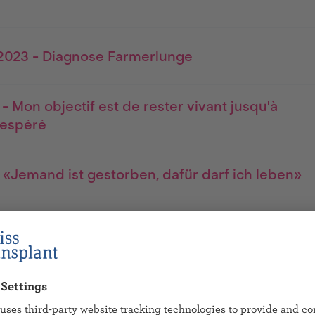
023 - Diagnose Farmerlunge
 - Mon objectif est de rester vivant jusqu'à
t espéré
- «Jemand ist gestorben, dafür darf ich leben»
22 - Ladina - tranter passiun, pazienza e
e (Untertitel Deutsch)
22 - SRF Kids News: Wie eine Organspende