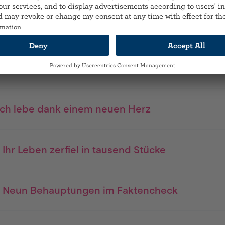
2 - «Nur schon deshalb musste ich überleben»
Christian Frey braucht eine Spendeniere
Ich lebe dank einem neuen Herz
 Ihr Leben zerfiel in tausend Stücke
 - Neun Behauptungen im Faktencheck