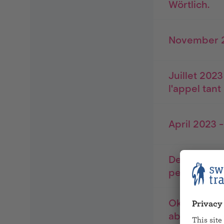
Wörtlich.
November 2
Juillet 2023
l'appel tan
April 2023 
Dezember 20
perseveranz
Oktober 20
abläuft