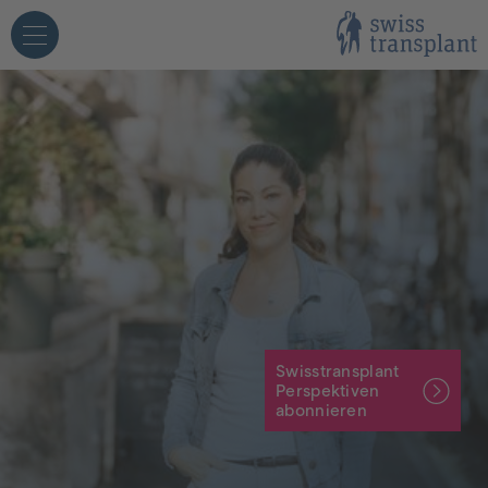
eichte Sprache
Fachpersonen
Medien
etroffene
Schulen
Swisstransplant
Perspektiven
abonnieren